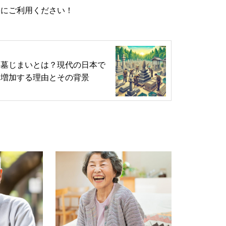
軽にご利用ください！
葬祭費支給制度：国民健康保険加
流山市樹木葬「彩華」
遺族へ5万円が支給されます。
終了しました！
墓じまいとは？現代の日本で
増加する理由とその背景