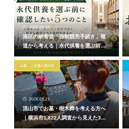
2026.08.04
港区の納骨堂「強制競売手続き」報
道から考える｜永代供養を選ぶ前に
確認したい5つのこと
お墓、ご供養の選択肢
2026.07.21
流山市でお墓・樹木葬を考える方へ
｜横浜市1,822人調査から見えた3つ
の不安