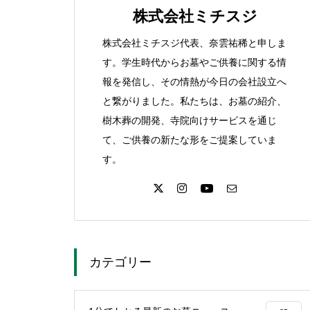
株式会社ミチスジ
者入門
株式会社ミチスジ代表、奈雲祐稀と申しま
す。学生時代からお墓やご供養に関する情
報を発信し、その情熱が今日の会社設立へ
と繋がりました。私たちは、お墓の紹介、
「いいお墓」とは？ 日本最大
樹木葬の開発、寺院向けサービスを通じ
級のお墓ポータルサイト
て、ご供養の新たな形をご提案していま
す。
カテゴリー