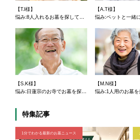
【T.I様】
【A.T様】
悩み:8人入れるお墓を探してい
悩み:ペットと一緒
る
を探している
選択したお墓:一般墓
選択したお墓:樹木
【S.K様】
【M.N様】
悩み:日蓮宗のお寺でお墓を探し
悩み:1人用のお墓
ている
選択したお墓:樹木
選択したお墓:一般墓
特集記事
1分でわかる最新のお墓ニュース