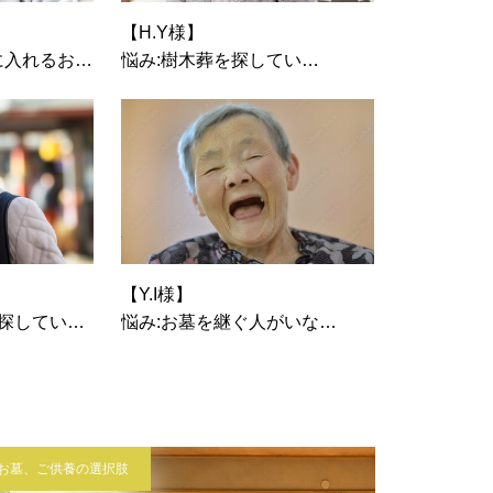
【H.Y様】
に入れるお墓
悩み:樹木葬を探している
選択したお墓:樹木葬
葬
【Y.I様】
を探している
悩み:お墓を継ぐ人がいない
葬
選択したお墓:樹木葬
お墓、ご供養の選択肢