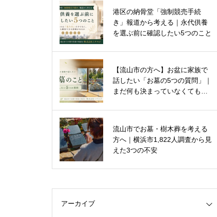
流山市の樹木葬「彩華」が開園か
港区の納骨堂「強制競売手続
ら約半年｜80件以上のご家庭と
き」報道から考える｜永代供養
の歩み
を選ぶ前に確認したい5つのこと
流山市 樹木葬を契約していただ
【流山市の方へ】お盆に家族で
いたK様に、見学時の印象や、彩
話したい「お墓の5つの質問」｜
華を選ばれた理由についてお話を
まだ何も決まっていなくても大
伺いました。
丈夫です。
流山市でお墓・樹木葬を考える
【公式】流山市 樹木葬「彩華」
方へ｜横浜市1,822人調査から見
についてのご報告
えた3つの不安
アーカイブ