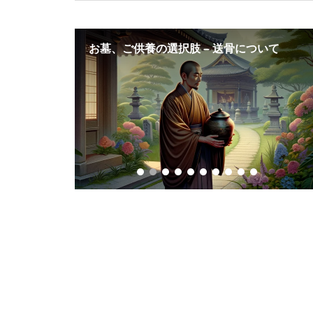
た？！茂木藩
お墓、ご供養の選択肢 – 送骨について