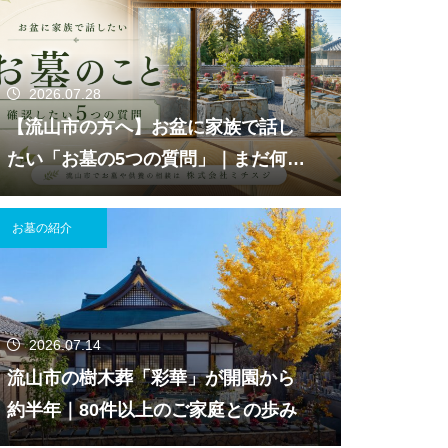
2026.07.28
【流山市の方へ】お盆に家族で話し
たい「お墓の5つの質問」｜まだ何も
決まっていなくても大丈夫です。
お墓の紹介
2026.07.14
流山市の樹木葬「彩華」が開園から
約半年｜80件以上のご家庭との歩み