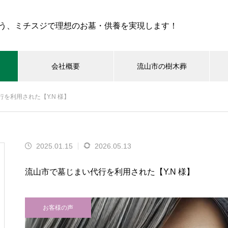
う、ミチスジで理想のお墓・供養を実現します！
会社概要
流山市の樹木葬
を利用された【Y.N 様】
墓選び
お墓、ご供養の選択肢
1分でわかる最新の
業者のいい加減な対応による“墓
2025.01.15
2026.05.13
石建て替え”トラブル例
流山市で墓じまい代行を利用された【Y.N 様】
お客様の声
一般墓を購入検討している初心