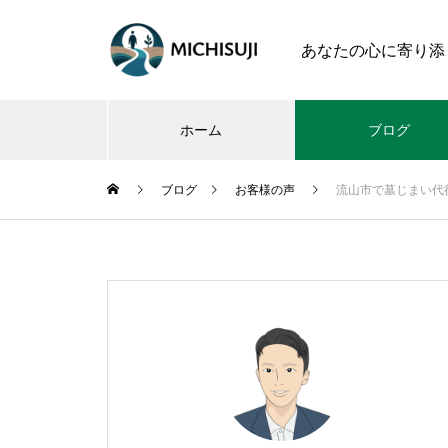
あなたの心に寄り添
ホーム
ブログ
ブログ
お客様の声
流山市で墓じまい代行
初めてのお
今気になる「令和のお墓事情․2
024」実態調査
樹木葬を購入検討している初心