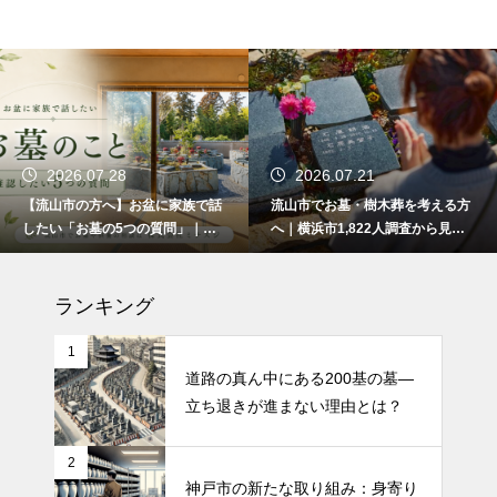
2026.07.28
2026.07.21
【流山市の方へ】お盆に家族で話
流山市でお墓・樹木葬を考える方
したい「お墓の5つの質問」｜ま
へ｜横浜市1,822人調査から見え
だ何も決まっていなくても大丈夫
た3つの不安
です。
ランキング
1
道路の真ん中にある200基の墓—
立ち退きが進まない理由とは？
2
神戸市の新たな取り組み：身寄り