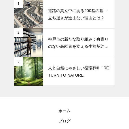
1
道路の真ん中にある200基の墓—
立ち退きが進まない理由とは？
2
神戸市の新たな取り組み：身寄り
のない高齢者を支える生前契約サ
ポート
3
人と自然にやさしい循環葬®︎「RE
TURN TO NATURE」
ホーム
ブログ