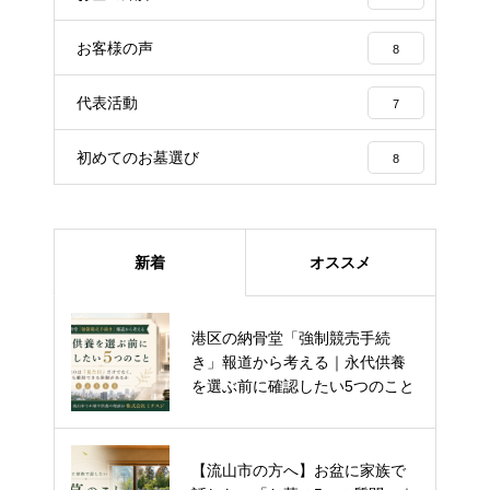
お客様の声
8
代表活動
7
初めてのお墓選び
8
新着
オススメ
流山市の樹木葬「彩華」が開園
港区の納骨堂「強制競売手続
から約半年｜80件以上のご家庭
き」報道から考える｜永代供養
との歩み
を選ぶ前に確認したい5つのこと
流山市 樹木葬を契約していただ
【流山市の方へ】お盆に家族で