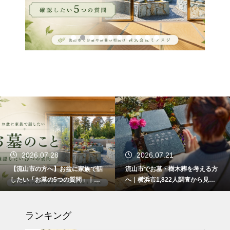
2026.07.21
2026.07.14
で話
流山市でお墓・樹木葬を考える方
流山市の樹木葬「彩華」が開
｜ま
へ｜横浜市1,822人調査から見え
ら約半年｜80件以上のご家庭
丈夫
た3つの不安
歩み
ランキング