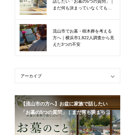
いたK様に、見学時の印象や、彩
話したい「お墓の5つの質問」｜
華を選ばれた理由についてお話
まだ何も決まっていなくても大
を伺いました。
丈夫です。
流山市でお墓・樹木葬を考える
【公式】流山市 樹木葬「彩華」
方へ｜横浜市1,822人調査から見
についてのご報告
えた3つの不安
アーカイブ
 T
【流山市の方へ】お盆に家族で話したい
『
「お墓の5つの質問」｜まだ何も決まって
供
いなくても大丈夫です。