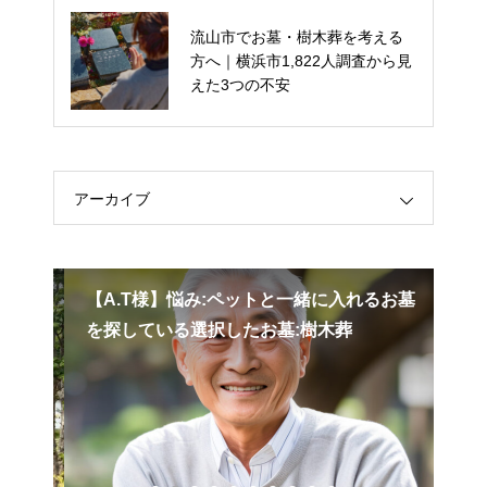
流山市でお墓・樹木葬を考える
【公式】流山市 樹木葬「彩華」
方へ｜横浜市1,822人調査から見
についてのご報告
えた3つの不安
アーカイブ
目が
【A.T様】悩み:ペットと一緒に入れるお墓
港
を探している選択したお墓:樹木葬
考
つ