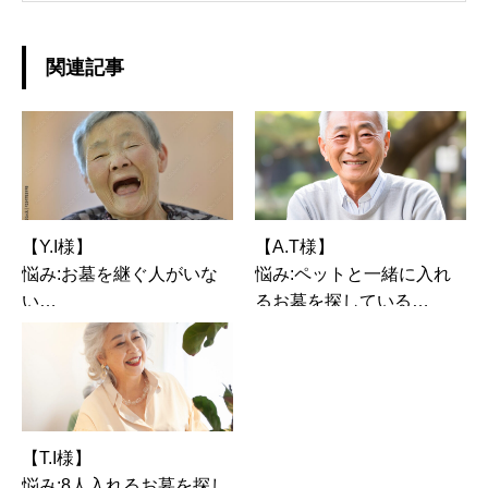
れるよう、 費用・管理・選択肢を一つずつ整理
することを大切にしています。
関連記事
【Y.I様】
【A.T様】
悩み:お墓を継ぐ人がいな
悩み:ペットと一緒に入れ
い
るお墓を探している
選択したお墓:樹木葬
選択したお墓:樹木葬
【T.I様】
悩み:8人入れるお墓を探し