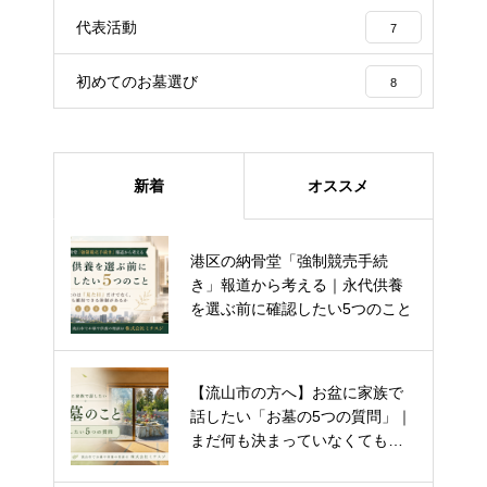
代表活動
7
初めてのお墓選び
8
新着
オススメ
流山市の樹木葬「彩華」が開園か
港区の納骨堂「強制競売手続
ら約半年｜80件以上のご家庭と
き」報道から考える｜永代供養
の歩み
を選ぶ前に確認したい5つのこと
流山市 樹木葬を契約していただ
【流山市の方へ】お盆に家族で
いたK様に、見学時の印象や、彩
話したい「お墓の5つの質問」｜
華を選ばれた理由についてお話を
まだ何も決まっていなくても大
伺いました。
丈夫です。