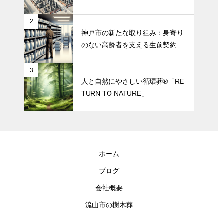
2
神戸市の新たな取り組み：身寄り
のない高齢者を支える生前契約サ
ポート
3
人と自然にやさしい循環葬®︎「RE
TURN TO NATURE」
ホーム
ブログ
会社概要
流山市の樹木葬