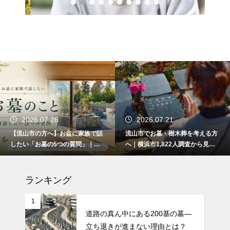
2026.07.28
2026.07.21
【流山市の方へ】お盆に家族で話
流山市でお墓・樹木葬を考える方
したい「お墓の5つの質問」｜ま
へ｜横浜市1,822人調査から見え
だ何も決まっていなくても大丈夫
た3つの不安
です。
ランキング
1
道路の真ん中にある200基の墓—
立ち退きが進まない理由とは？