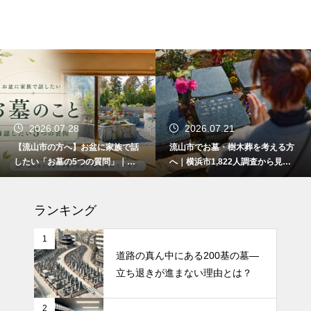
2026.07.28
2026.07.21
【流山市の方へ】お盆に家族で話
流山市でお墓・樹木葬を考える方
したい「お墓の5つの質問」｜ま
へ｜横浜市1,822人調査から見え
だ何も決まっていなくても大丈夫
た3つの不安
です。
ランキング
1
道路の真ん中にある200基の墓—
立ち退きが進まない理由とは？
2